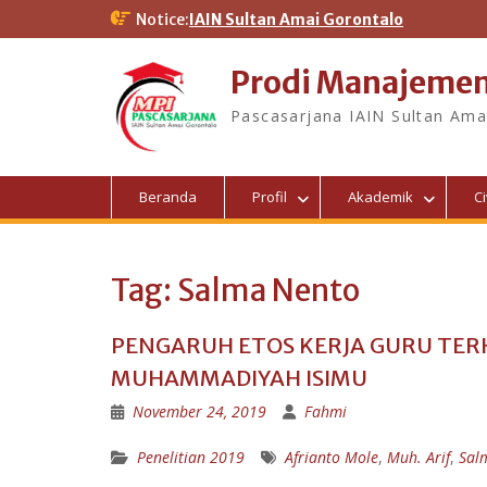
Notice:
IAIN Sultan Amai Gorontalo
Prodi Manajemen
Pascasarjana IAIN Sultan Ama
Beranda
Profil
Akademik
C
Tag:
Salma Nento
PENGARUH ETOS KERJA GURU TERH
MUHAMMADIYAH ISIMU
November 24, 2019
Fahmi
Penelitian 2019
Afrianto Mole
,
Muh. Arif
,
Sal