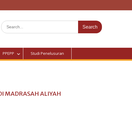
PPEPP
Studi Penelusuran
DI MADRASAH ALIYAH