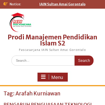
Notice:
IAIN Sultan Amai Gorontalo
Prodi Manajemen Pendidikan
Islam S2
Pascasarjana IAIN Sultan Amai Gorontalo
Menu
Tag:
Arafah Kurniawan
PENGARUH PENGUASAAN TEKNOLOGI